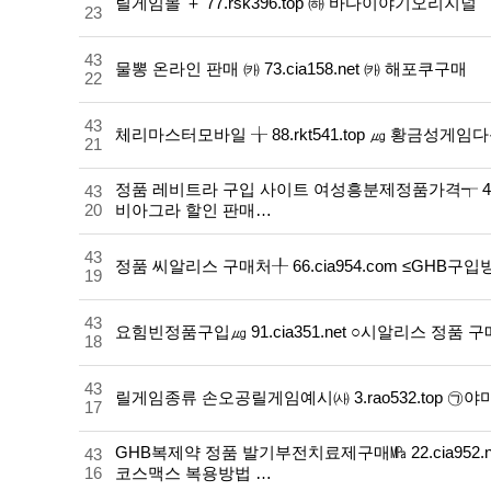
릴게임몰 ＋ 77.rsk396.top ㈛ 바다이야기오리지널
23
43
물뽕 온라인 판매 ㈘ 73.cia158.net ㈘ 해포쿠구매
22
43
체리마스터모바일 ╁ 88.rkt541.top ㎍ 황금성게
21
정품 레비트라 구입 사이트 여성흥분제정품가격┭ 49.
43
20
비아그라 할인 판매…
43
정품 씨알리스 구매처╀ 66.cia954.com ≤GHB구입
19
43
요힘빈정품구입㎍ 91.cia351.net ○시알리스 정품 구
18
43
릴게임종류 손오공릴게임예시㈔ 3.rao532.top 
17
GHB복제약 정품 발기부전치료제구매㎫ 22.cia952
43
16
코스맥스 복용방법 …