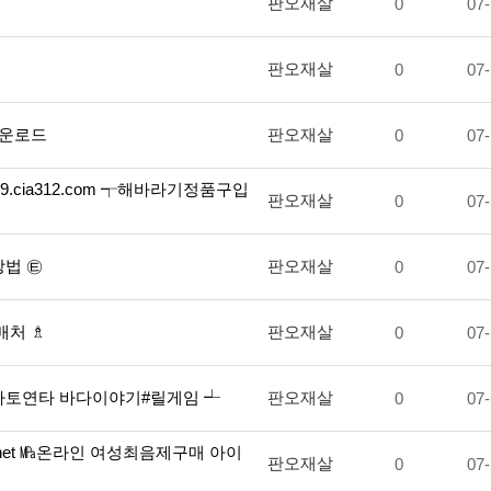
판오재살
0
07-
판오재살
0
07-
임다운로드
판오재살
0
07-
cia312.com ┭해바라기정품구입
판오재살
0
07-
방법 ㉫
판오재살
0
07-
매처 ♗
판오재살
0
07-
㉠야마토연타 바다이야기#릴게임 ┵
판오재살
0
07-
.net ㎫온라인 여성최음제구매 아이
판오재살
0
07-