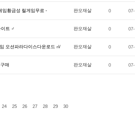
 릴게임황금성 릴게임무료 -
판오재살
0
07-
사이트 ♂
판오재살
0
07-
드몽게임 오션파라다이스다운로드 ㎵
판오재살
0
07-
g 구매
판오재살
0
07-
24
25
26
27
28
29
30