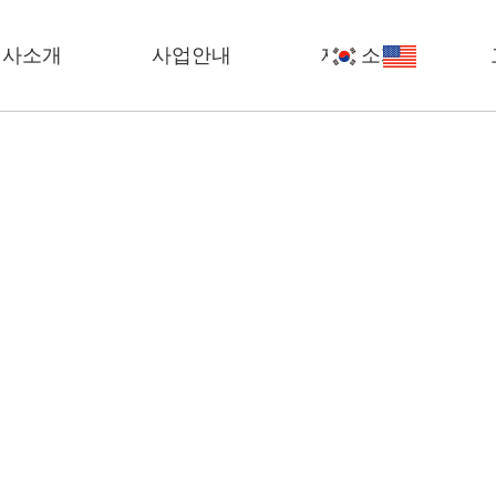
회사소개
사업안내
제품소개
Mock-Up
인사말
공정소개
진공주형
조직도
작업공정도
QDM
오시는길
설비현황
의료기기(눈보호)