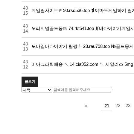
43
게임릴사이트∈ 90.rsd536.top ❡야마토게임하기
15
43
오리지널골드몽℡ 74.rkt541.top ∬바다이야기게임
14
43
모바일바다이야기 릴짱╃ 23.rau798.top №골
13
43
비아그라퀵배송 ↖ 14.cia952.com ↖ 시알리스 5m
12
글쓰기
다음
맨끝
22
23
21