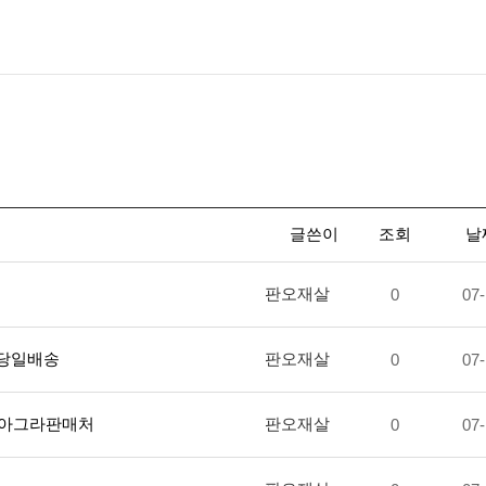
글쓴이
조회
날
판오재살
0
07-
리스당일배송
판오재살
0
07-
품 비아그라판매처
판오재살
0
07-