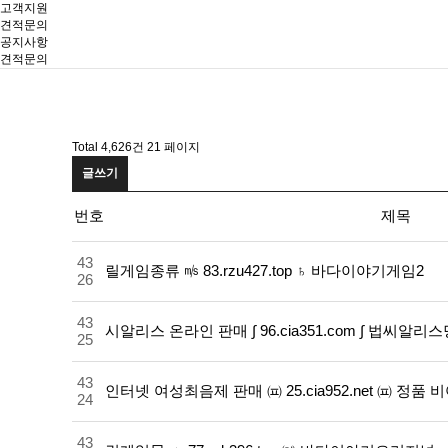
고객지원
견적문의
공지사항
견적문의
Total 4,626건
21 페이지
글쓰기
번호
제목
43
릴게임종류 ㎧ 83.rzu427.top ♄ 바다이야기게임2
26
43
시알리스 온라인 판매 ∫ 96.cia351.com ∫ 법씨알
25
43
인터넷 여성최음제 판매 ㈌ 25.cia952.net ㈌ 정
24
43